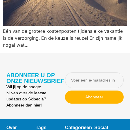
Eén van de grotere kostenposten tijdens elke vakantie
is de verzorging. En de keuze is reuze! Er zijn namelijk
nogal wat…
ABONNEER U OP
ONZE NIEUWSBRIEF
Wil jij op de hoogte
blijven over de laatste
Abonneer
updates op Skipedia?
Abonneer dan hier!
Over
Tags
Categorieën
Social