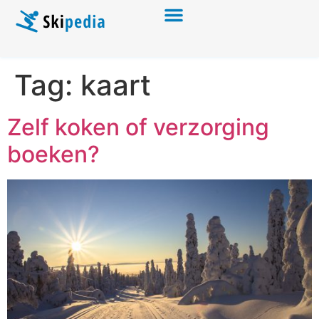
Tag:
kaart
Zelf koken of verzorging
boeken?