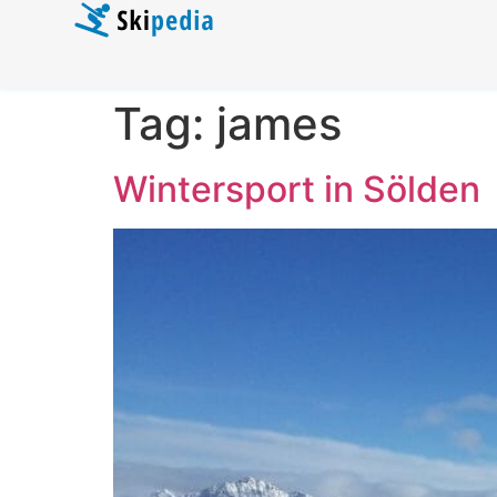
Tag:
james
Wintersport in Sölden