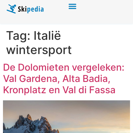
Tag:
Italië
wintersport
De Dolomieten vergeleken:
Val Gardena, Alta Badia,
Kronplatz en Val di Fassa