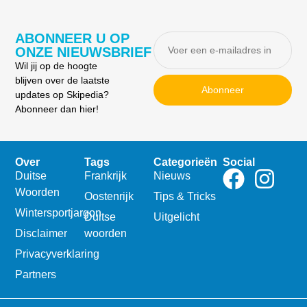
ABONNEER U OP
ONZE NIEUWSBRIEF
Wil jij op de hoogte
blijven over de laatste
Abonneer
updates op Skipedia?
Abonneer dan hier!
Over
Tags
Categorieën
Social
Duitse
Frankrijk
Nieuws
Woorden
Oostenrijk
Tips & Tricks
Wintersportjargon
Duitse
Uitgelicht
Disclaimer
woorden
Privacyverklaring
Partners