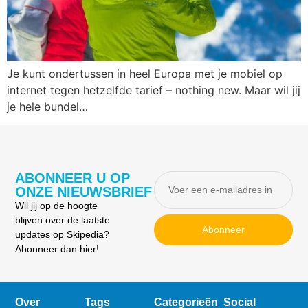
Je kunt ondertussen in heel Europa met je mobiel op
internet tegen hetzelfde tarief – nothing new. Maar wil jij
je hele bundel…
ABONNEER U OP
ONZE NIEUWSBRIEF
Wil jij op de hoogte
blijven over de laatste
Abonneer
updates op Skipedia?
Abonneer dan hier!
Over
Tags
Categorieën
Social