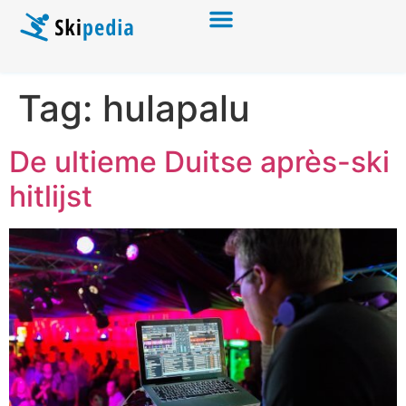
Tag:
hulapalu
De ultieme Duitse après-ski
hitlijst