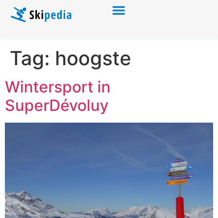
Tag:
hoogste
Wintersport in
SuperDévoluy