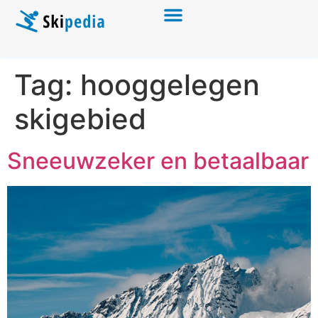
Tag:
hooggelegen
skigebied
Sneeuwzeker en betaalbaar