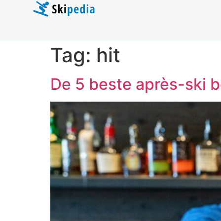
Tag:
hit
De 5 beste après-ski