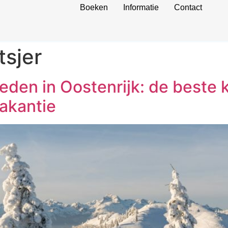
Boeken
Informatie
Contact
tsjer
den in Oostenrijk: de beste 
akantie