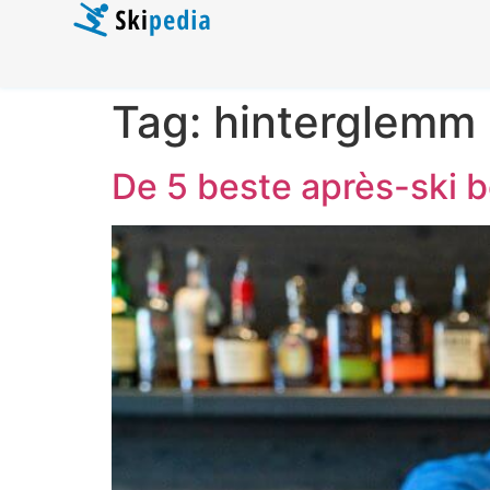
Tag:
hinterglemm
De 5 beste après-ski