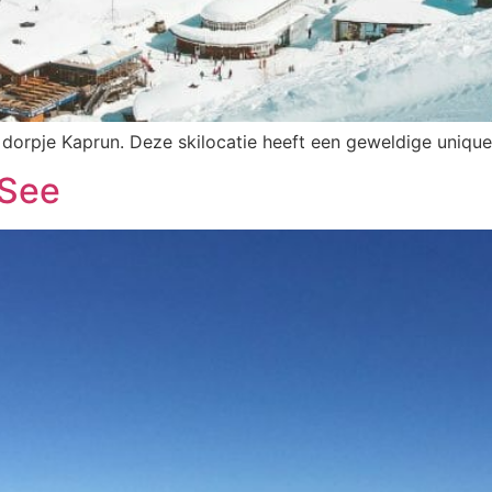
 dorpje Kaprun. Deze skilocatie heeft een geweldige unique
 See