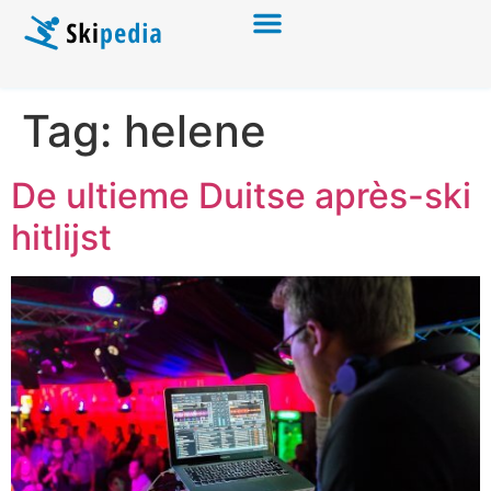
Tag:
helene
De ultieme Duitse après-ski
hitlijst