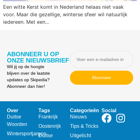
Een witte Kerst komt in Nederland helaas niet vaak
voor. Maar die gezellige, winterse sfeer wil natuurlijk
iedereen. Met een…
ABONNEER U OP
ONZE NIEUWSBRIEF
Wil jij op de hoogte
blijven over de laatste
Abonneer
updates op Skipedia?
Abonneer dan hier!
Over
Tags
Categorieën
Social
Duitse
Frankrijk
Nieuws
Woorden
Oostenrijk
Tips & Tricks
Wintersportjargon
Duitse
Uitgelicht