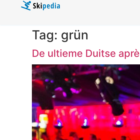
Tag:
grün
De ultieme Duitse après