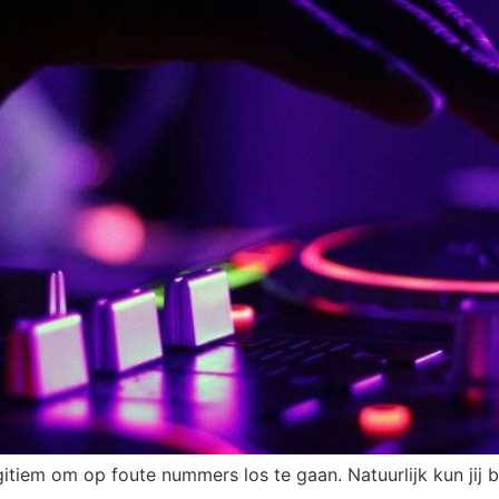
egitiem om op foute nummers los te gaan. Natuurlijk kun jij b