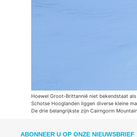
Hoewel Groot-Brittannië niet bekendstaat als 
Schotse Hooglanden liggen diverse kleine maa
De drie belangrijkste zijn Cairngorm Mountain
ABONNEER U OP ONZE NIEUWSBRIEF