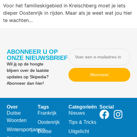
Voor het familieskigebied in Kreischberg moet je iets
dieper Oostenrijk in rijden. Maar als je weet wat jou hier
te wachten…
ABONNEER U OP
ONZE NIEUWSBRIEF
Wil jij op de hoogte
blijven over de laatste
Abonneer
updates op Skipedia?
Abonneer dan hier!
Over
Tags
Categorieën
Social
Duitse
Frankrijk
Nieuws
Woorden
Oostenrijk
Tips & Tricks
Wintersportjargon
Duitse
Uitgelicht