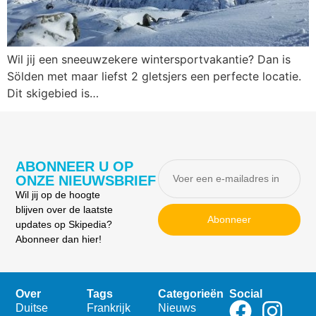
Wil jij een sneeuwzekere wintersportvakantie? Dan is
Sölden met maar liefst 2 gletsjers een perfecte locatie.
Dit skigebied is…
ABONNEER U OP
ONZE NIEUWSBRIEF
Wil jij op de hoogte
blijven over de laatste
Abonneer
updates op Skipedia?
Abonneer dan hier!
Over
Tags
Categorieën
Social
Duitse
Frankrijk
Nieuws