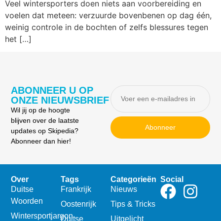
Veel wintersporters doen niets aan voorbereiding en
voelen dat meteen: verzuurde bovenbenen op dag één,
weinig controle in de bochten of zelfs blessures tegen
het […]
ABONNEER U OP
ONZE NIEUWSBRIEF
Wil jij op de hoogte
blijven over de laatste
Abonneer
updates op Skipedia?
Abonneer dan hier!
Over
Tags
Categorieën
Social
Duitse
Frankrijk
Nieuws
Woorden
Oostenrijk
Tips & Tricks
Wintersportjargon
Duitse
Uitgelicht