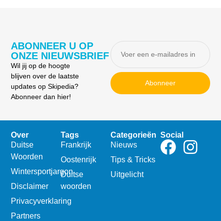
ABONNEER U OP
ONZE NIEUWSBRIEF
Wil jij op de hoogte
blijven over de laatste
Abonneer
updates op Skipedia?
Abonneer dan hier!
Over
Tags
Categorieën
Social
Duitse
Frankrijk
Nieuws
Woorden
Oostenrijk
Tips & Tricks
Wintersportjargon
Duitse
Uitgelicht
Disclaimer
woorden
Privacyverklaring
Partners