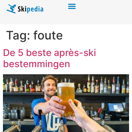
Tag:
foute
De 5 beste après-ski
bestemmingen