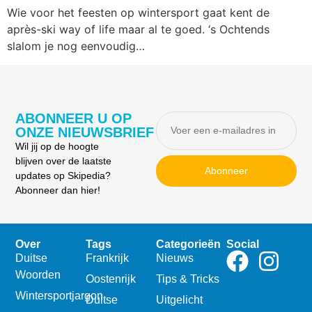
Wie voor het feesten op wintersport gaat kent de
après-ski way of life maar al te goed. ‘s Ochtends
slalom je nog eenvoudig…
ABONNEER U OP
ONZE NIEUWSBRIEF
Wil jij op de hoogte
blijven over de laatste
Abonneer
updates op Skipedia?
Abonneer dan hier!
Over
Tags
Categorieën
Social
Duitse
Frankrijk
Nieuws
Woorden
Oostenrijk
Tips & Tricks
Wintersportjargon
Duitse
Uitgelicht