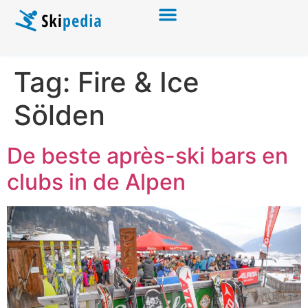
Tag:
Fire & Ice
Sölden
De beste après-ski bars en
clubs in de Alpen