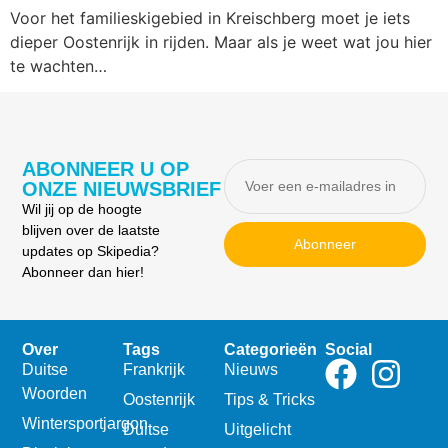
Voor het familieskigebied in Kreischberg moet je iets
dieper Oostenrijk in rijden. Maar als je weet wat jou hier
te wachten…
ABONNEER U OP
ONZE NIEUWSBRIEF
Wil jij op de hoogte
blijven over de laatste
Abonneer
updates op Skipedia?
Abonneer dan hier!
Over
Tags
Categorieën
Social
Duitse
Frankrijk
Nieuws
Woorden
Oostenrijk
Tips & Tricks
Wintersportjargon
Duitse
Uitgelicht