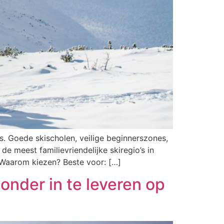
. Goede skischolen, veilige beginnerszones,
e meest familievriendelijke skiregio’s in
. Waarom kiezen? Beste voor: […]
onder in te leveren op