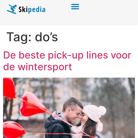
Tag:
do’s
De beste pick-up lines voor
de wintersport