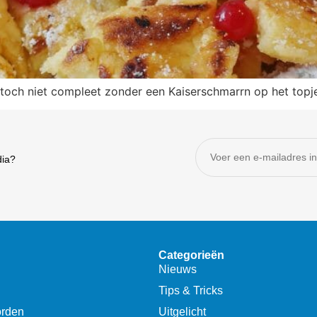
is toch niet compleet zonder een Kaiserschmarrn op het top
dia?
Categorieën
Nieuws
Tips & Tricks
orden
Uitgelicht