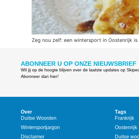
Zeg nou zelf: een wintersport in Oostenrijk 
ABONNEER U OP ONZE NIEUWSBRIEF
Wil jij op de hoogte blijven over de laatste updates op Skipe
Abonneer dan hier!
Over
Tags
Duitse Woorden
Frankrijk
Wintersportjargon
Oostenrijk
Disclaimer
Duitse wo