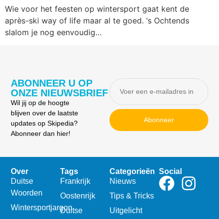
Wie voor het feesten op wintersport gaat kent de
après-ski way of life maar al te goed. ‘s Ochtends
slalom je nog eenvoudig…
ABONNEER U OP
ONZE NIEUWSBRIEF
Wil jij op de hoogte
blijven over de laatste
Abonneer
updates op Skipedia?
Abonneer dan hier!
Over
Tags
Categorieën
Social
Duitse
Frankrijk
Nieuws
Woorden
Oostenrijk
Tips & Tricks
Wintersportjargon
Duitse
Uitgelicht