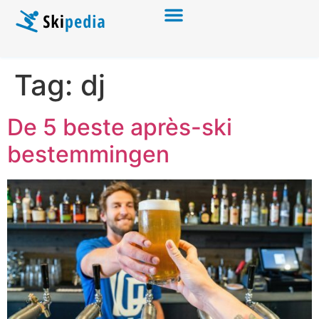
Tag:
dj
De 5 beste après-ski
bestemmingen