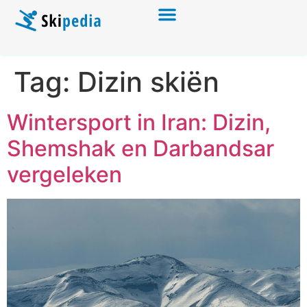
Tag:
Dizin skiën
Wintersport in Iran: Dizin,
Shemshak en Darbandsar
vergeleken