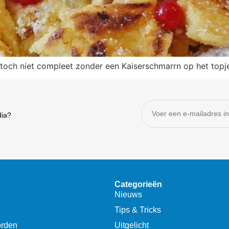
is toch niet compleet zonder een Kaiserschmarrn op het top
dia?
Categorieën
Nieuws
Tips & Tricks
orden
Uitgelicht