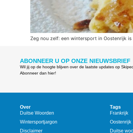
Zeg nou zelf: een wintersport in Oostenrijk 
ABONNEER U OP ONZE NIEUWSBRIEF
Wil jij op de hoogte blijven over de laatste updates op Skipe
Abonneer dan hier!
Over
Tags
Duitse Woorden
Frankrijk
Wintersportjargon
Oostenrijk
Disclaimer
Duitse wo