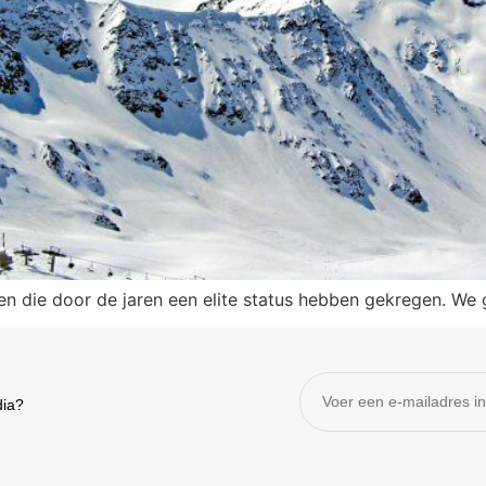
iten die door de jaren een elite status hebben gekregen. We
dia?