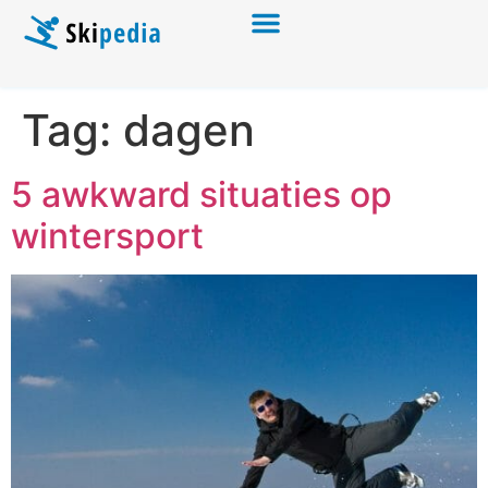
Tag:
dagen
5 awkward situaties op
wintersport