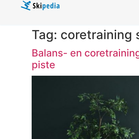
Tag:
coretraining 
Balans- en coretraining
piste