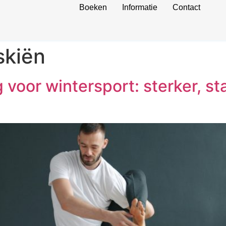
Boeken
Informatie
Contact
skiën
 voor wintersport: sterker, st