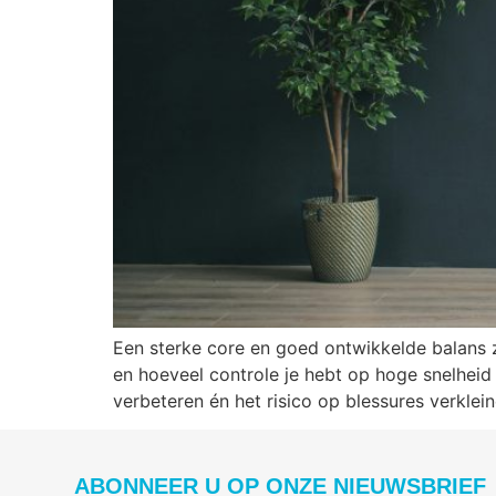
Een sterke core en goed ontwikkelde balans z
en hoeveel controle je hebt op hoge snelheid
verbeteren én het risico op blessures verklei
ABONNEER U OP ONZE NIEUWSBRIEF