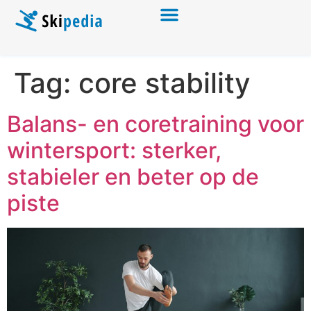
Tag:
core stability
Balans- en coretraining voor
wintersport: sterker,
stabieler en beter op de
piste