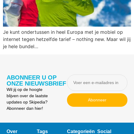
Je kunt ondertussen in heel Europa met je mobiel op
internet tegen hetzelfde tarief – nothing new. Maar wil jij
je hele bundel…
ABONNEER U OP
ONZE NIEUWSBRIEF
Wil jij op de hoogte
blijven over de laatste
Abonneer
updates op Skipedia?
Abonneer dan hier!
Over
Tags
Categorieën
Social