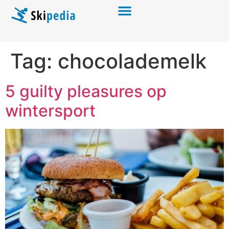
Tag:
chocolademelk
5 guilty pleasures op
wintersport