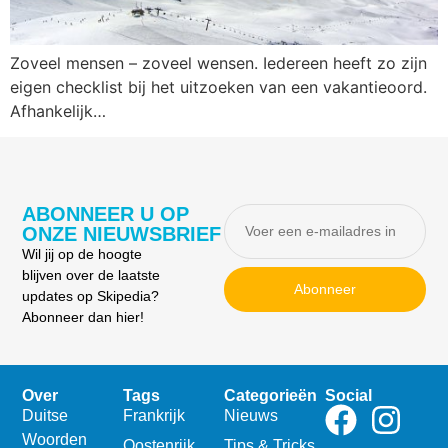
Zoveel mensen – zoveel wensen. Iedereen heeft zo zijn
eigen checklist bij het uitzoeken van een vakantieoord.
Afhankelijk…
ABONNEER U OP
ONZE NIEUWSBRIEF
Wil jij op de hoogte
blijven over de laatste
Abonneer
updates op Skipedia?
Abonneer dan hier!
Over
Tags
Categorieën
Social
Duitse
Frankrijk
Nieuws
Woorden
Oostenrijk
Tips & Tricks