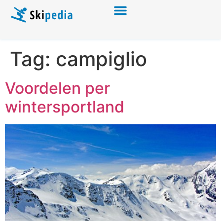
Tag:
campiglio
Voordelen per
wintersportland