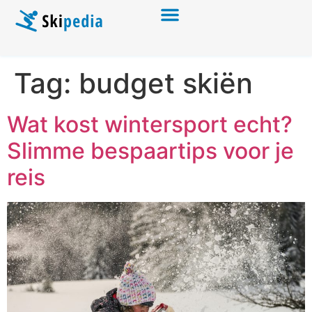
Tag:
budget skiën
Wat kost wintersport echt?
Slimme bespaartips voor je
reis