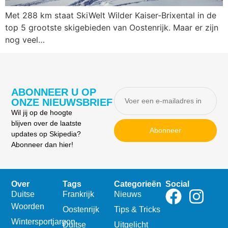
Met 288 km staat SkiWelt Wilder Kaiser-Brixental in de
top 5 grootste skigebieden van Oostenrijk. Maar er zijn
nog veel…
ABONNEER U OP
ONZE NIEUWSBRIEF
Wil jij op de hoogte
blijven over de laatste
Abonneer
updates op Skipedia?
Abonneer dan hier!
Over
Tags
Categorieën
Social
Duitse
Frankrijk
Nieuws
Woorden
Oostenrijk
Tips & Tricks
Wintersportjargon
Duitse
Uitgelicht