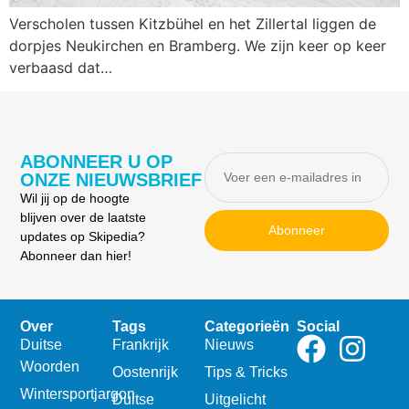
Verscholen tussen Kitzbühel en het Zillertal liggen de
dorpjes Neukirchen en Bramberg. We zijn keer op keer
verbaasd dat…
ABONNEER U OP
ONZE NIEUWSBRIEF
Wil jij op de hoogte
blijven over de laatste
Abonneer
updates op Skipedia?
Abonneer dan hier!
Over
Tags
Categorieën
Social
Duitse
Frankrijk
Nieuws
Woorden
Oostenrijk
Tips & Tricks
Wintersportjargon
Duitse
Uitgelicht