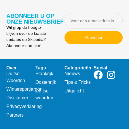
ABONNEER U OP
ONZE NIEUWSBRIEF
Wil jij op de hoogte
blijven over de laatste
Abonneer
updates op Skipedia?
Abonneer dan hier!
Over
Tags
Categorieën
Social
Duitse
Frankrijk
Nieuws
Woorden
Oostenrijk
Tips & Tricks
Wintersportjargon
Duitse
Uitgelicht
Disclaimer
woorden
Privacyverklaring
Partners