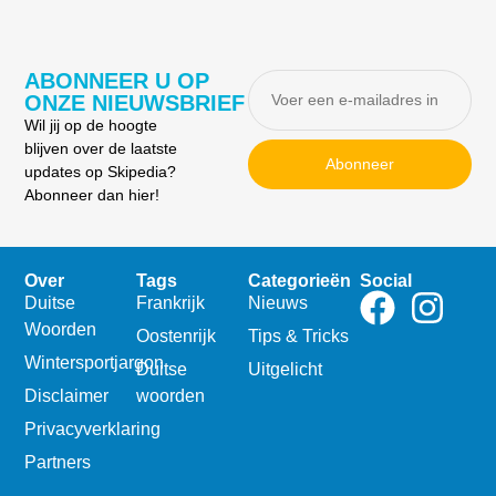
ABONNEER U OP
ONZE NIEUWSBRIEF
Wil jij op de hoogte
blijven over de laatste
Abonneer
updates op Skipedia?
Abonneer dan hier!
Over
Tags
Categorieën
Social
Duitse
Frankrijk
Nieuws
Woorden
Oostenrijk
Tips & Tricks
Wintersportjargon
Duitse
Uitgelicht
Disclaimer
woorden
Privacyverklaring
Partners