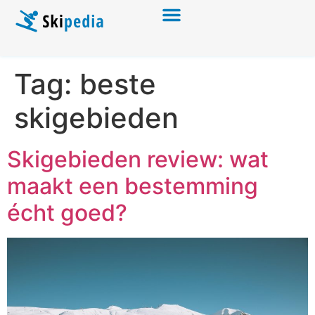
Tag:
beste
skigebieden
Skigebieden review: wat
maakt een bestemming
écht goed?