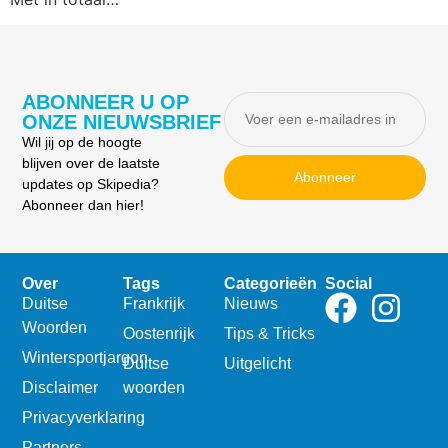
ABONNEER U OP
ONZE NIEUWSBRIEF
Wil jij op de hoogte
blijven over de laatste
Abonneer
updates op Skipedia?
Abonneer dan hier!
Over
Tags
Categorieën
Social
Duitse
Frankrijk
Nieuws
Woorden
Oostenrijk
Tips & Tricks
Wintersportjargon
Duitse
Uitgelicht
Disclaimer
woorden
Privacyverklaring
Partners