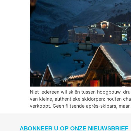
Niet iedereen wil skiën tussen hoogbouw, dr
van kleine, authentieke skidorpen: houten ch
verkoopt. Geen flitsende après-skibars, maar
ABONNEER U OP ONZE NIEUWSBRIEF