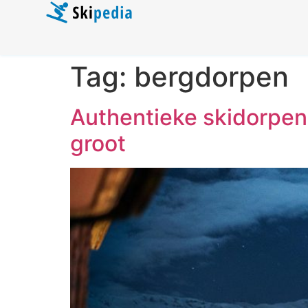
Tag:
bergdorpen
Authentieke skidorpen 
groot