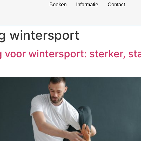
Boeken
Informatie
Contact
g wintersport
 voor wintersport: sterker, st