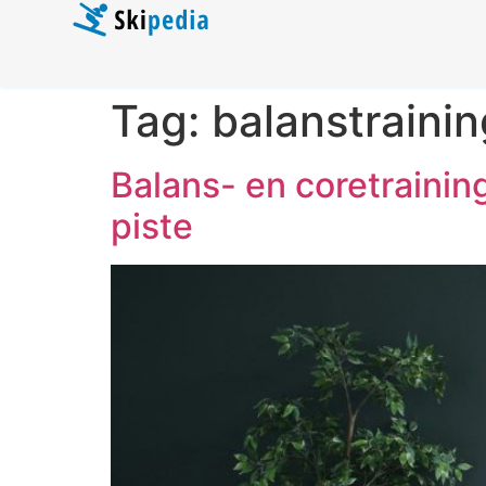
Tag:
balanstrainin
Balans- en coretraining
piste