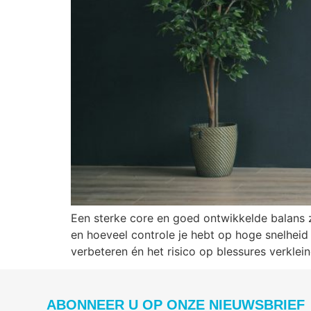
Een sterke core en goed ontwikkelde balans z
en hoeveel controle je hebt op hoge snelheid
verbeteren én het risico op blessures verklei
ABONNEER U OP ONZE NIEUWSBRIEF