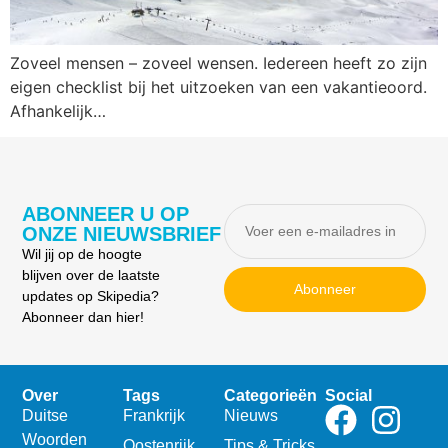
Zoveel mensen – zoveel wensen. Iedereen heeft zo zijn
eigen checklist bij het uitzoeken van een vakantieoord.
Afhankelijk…
ABONNEER U OP
ONZE NIEUWSBRIEF
Wil jij op de hoogte
blijven over de laatste
Abonneer
updates op Skipedia?
Abonneer dan hier!
Over
Tags
Categorieën
Social
Duitse
Frankrijk
Nieuws
Woorden
Oostenrijk
Tips & Tricks