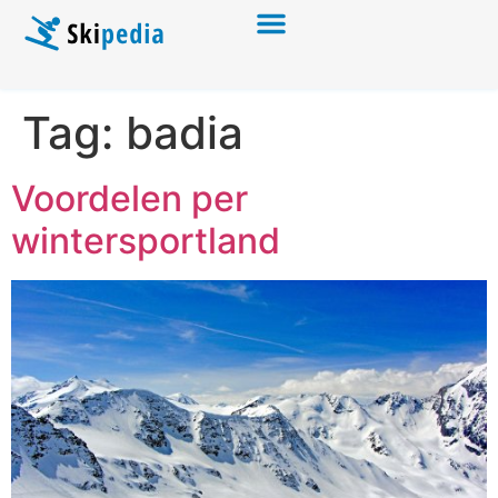
Tag:
badia
Voordelen per
wintersportland