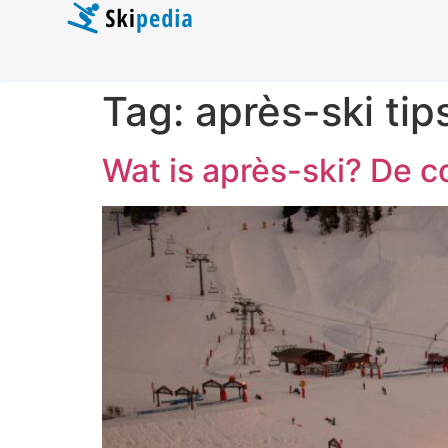
Tag:
après-ski tip
Wat is après-ski? De c