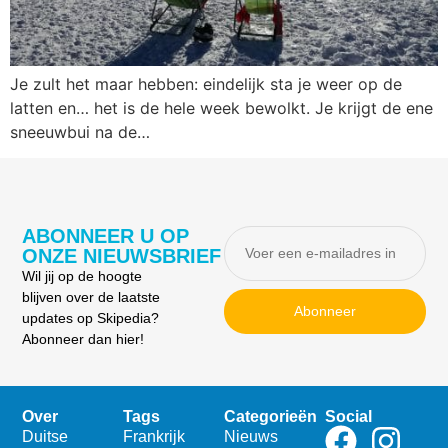
Je zult het maar hebben: eindelijk sta je weer op de
latten en… het is de hele week bewolkt. Je krijgt de ene
sneeuwbui na de…
ABONNEER U OP
ONZE NIEUWSBRIEF
Wil jij op de hoogte
blijven over de laatste
Abonneer
updates op Skipedia?
Abonneer dan hier!
Over
Tags
Categorieën
Social
Duitse
Frankrijk
Nieuws