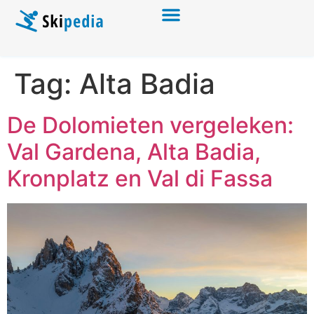
Tag:
Alta Badia
De Dolomieten vergeleken:
Val Gardena, Alta Badia,
Kronplatz en Val di Fassa