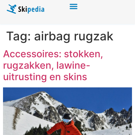
Tag:
airbag rugzak
Accessoires: stokken,
rugzakken, lawine-
uitrusting en skins