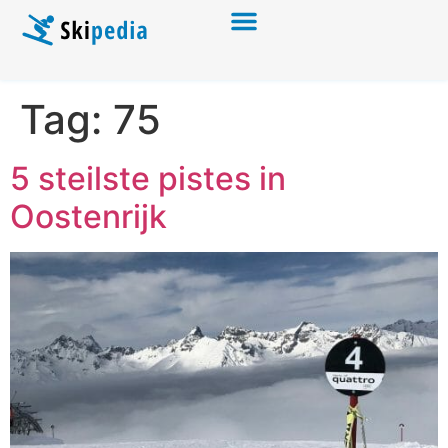
Tag:
75
5 steilste pistes in
Oostenrijk