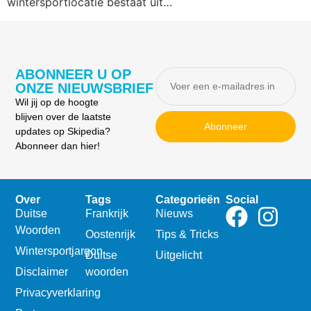
wintersportlocatie bestaat uit…
ABONNEER U OP
ONZE NIEUWSBRIEF
Wil jij op de hoogte
blijven over de laatste
Abonneer
updates op Skipedia?
Abonneer dan hier!
Over
Tags
Categorieën
Social
Duitse
Frankrijk
Nieuws
Woorden
Oostenrijk
Tips & Tricks
Wintersportjargon
Duitse
Uitgelicht
Disclaimer
woorden
Privacyverklaring